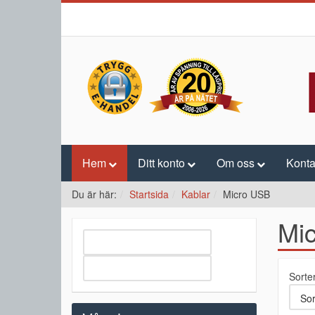
Hem
Ditt konto
Om oss
Konta
Du är här:
Startsida
Kablar
Micro USB
Mi
Sorte