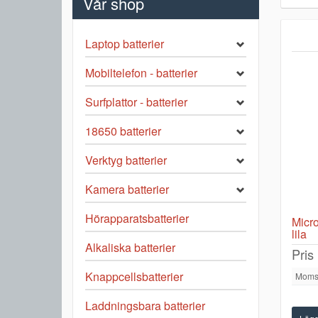
Vår shop
Laptop batterier
Mobiltelefon - batterier
Surfplattor - batterier
18650 batterier
Verktyg batterier
Kamera batterier
Hörapparatsbatterier
Micr
lila
Alkaliska batterier
Pris
Knappcellsbatterier
Moms
Laddningsbara batterier