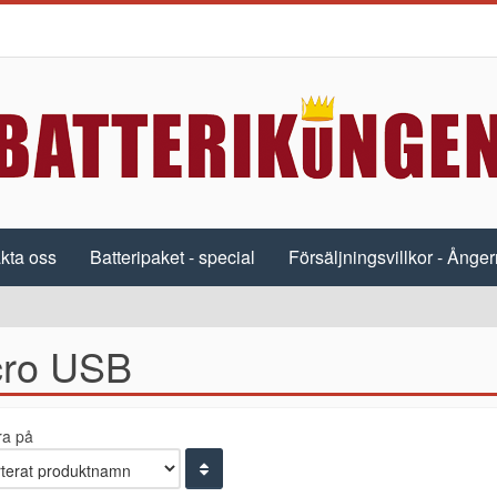
kta oss
Batteripaket - special
Försäljningsvillkor - Ångerr
cro USB
ra på