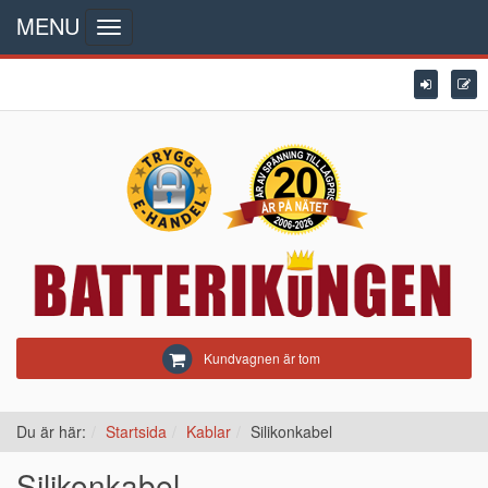
MENU
Toggle
navigation
Kundvagnen är tom
Du är här:
Startsida
Kablar
Silikonkabel
Silikonkabel