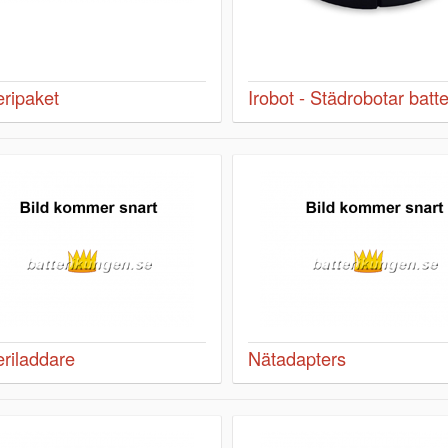
eripaket
Irobot - Städrobotar batte
eriladdare
Nätadapters