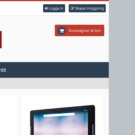
Logga in
Skapa inloggning
Kundvagnen är tom
ätt