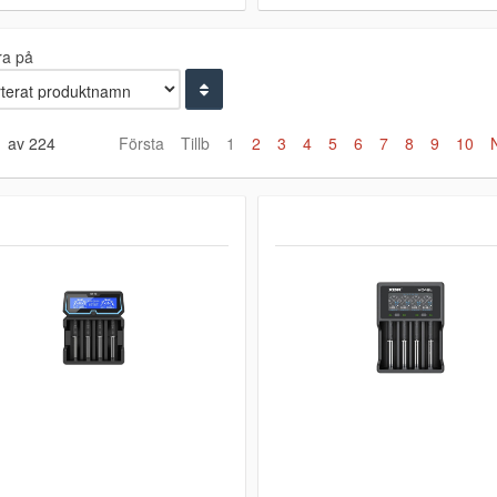
ra på
1 av 224
Första
Tillb
1
2
3
4
5
6
7
8
9
10