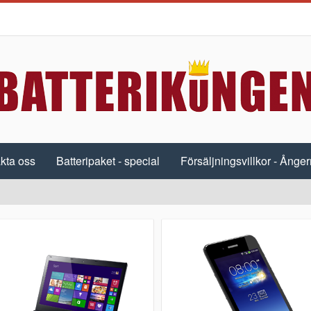
kta oss
Batteripaket - special
Försäljningsvillkor - Ångerr