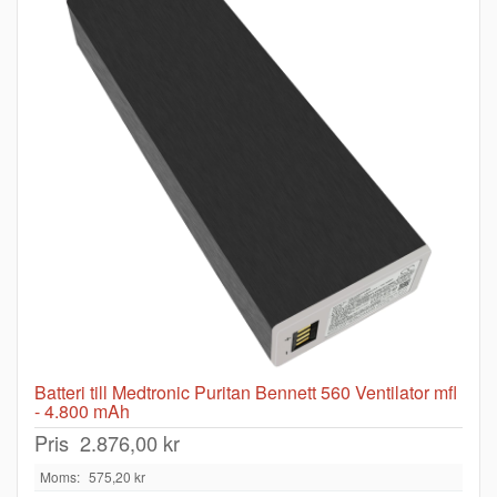
Batteri till Medtronic Puritan Bennett 560 Ventilator mfl
- 4.800 mAh
Pris
2.876,00 kr
Moms:
575,20 kr