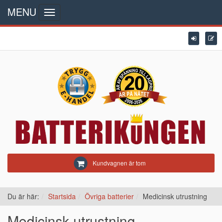
MENU
Toggle
navigation
Kundvagnen är tom
Du är här:
Startsida
Övriga batterier
Medicinsk utrustning
Medicinsk utrustning