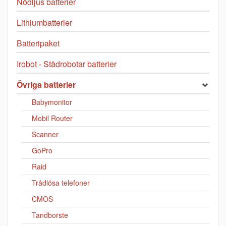
Nödljus batterier
Lithiumbatterier
Batteripaket
Irobot - Städrobotar batterier
Övriga batterier
Babymonitor
Mobil Router
Scanner
GoPro
Raid
Trådlösa telefoner
CMOS
Tandborste