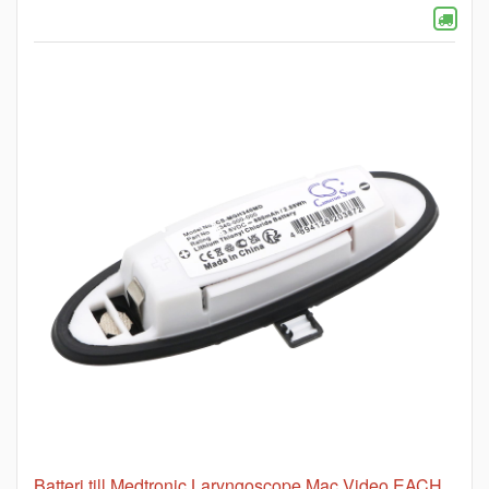
Batteri till Medtronic Laryngoscope Mac Video EACH