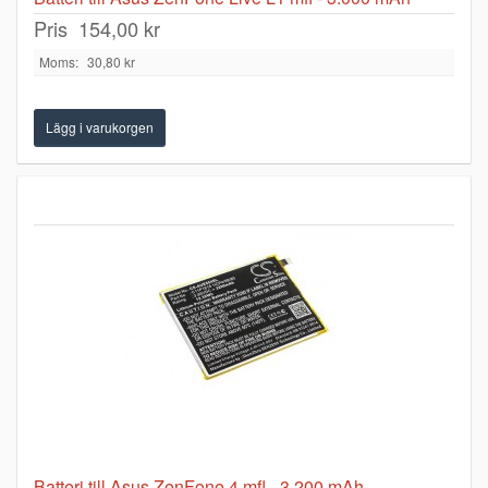
Pris
154,00 kr
Moms:
30,80 kr
Batteri till Asus ZenFone 4 mfl - 3.200 mAh