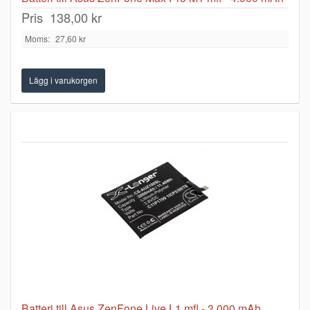
Pris
138,00 kr
Moms:
27,60 kr
Batteri till Asus ZenFone Live L1 mfl - 3.000 mAh