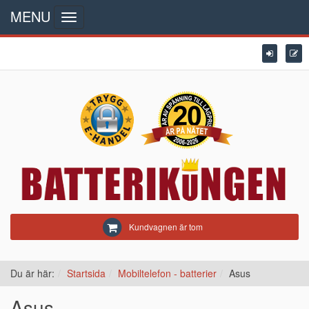
MENU
Toggle
navigation
Kundvagnen är tom
Du är här:
Startsida
Mobiltelefon - batterier
Asus
Asus