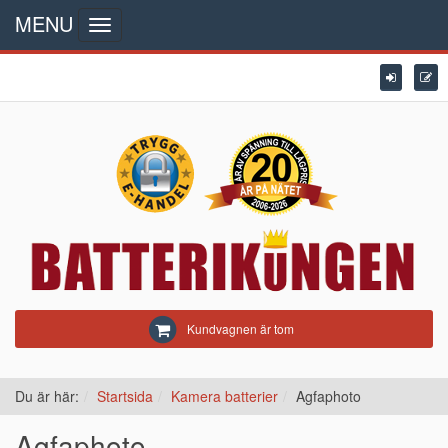
MENU
Toggle
navigation
Kundvagnen är tom
Du är här:
Startsida
Kamera batterier
Agfaphoto
Agfaphoto