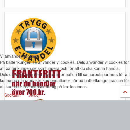
Vi använder cookies
På batterikungen.se använder vi cookies. Dels använder vi cookies för
att batterikungen.se ska fungera och för att du ska kunna handla.
Dels delar vi även med oss av information till samarbetspartners för att
kunna ge dig produktrekomendationer här på batterikungen.se och för
att kunna rikta annonser till dig på tex facebook.
Godkänn
Avböj