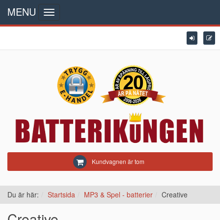
MENU
Toggle
navigation
Kundvagnen är tom
Du är här:
Startsida
MP3 & Spel - batterier
Creative
Creative