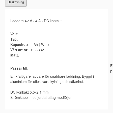
Beskrivning
Laddare 42 V - 4 A - DC kontakt
Volt:
Typ:
Kapacitet:
mAh ( Whr)
Vårt art nr:
102-332
Mått:
E
Passar till:
p
En kraftigare laddare för snabbare laddning. Byggd i
aluminium för effektivare kylning och säkerhet.
DC konkakt 5.5x2.1 mm
Strömkabel med jordat uttag medföljer.