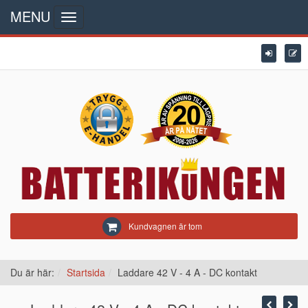
MENU
Toggle
navigation
Kundvagnen är tom
Du är här:
Startsida
Laddare 42 V - 4 A - DC kontakt