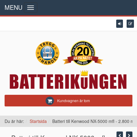
MENU
Toggle
navigation
Kundvagnen är tom
Du är här:
Startsida
Batteri till Kenwood NX-5000 mfl - 2.800 m