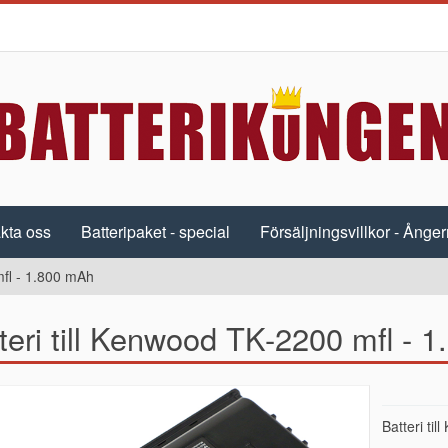
kta oss
Batteripaket - special
Försäljningsvillkor - Ångerr
mfl - 1.800 mAh
teri till Kenwood TK-2200 mfl - 
Batteri ti