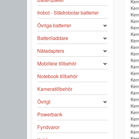
Ken
Ken
Irobot - Städrobotar batterier
Ken
Ken
Övriga batterier
Ken
Ken
Batteriladdare
Ken
Ken
Nätadapters
Ken
Ken
Mobiltele tillbehör
Ken
Ken
Notebook tillbehör
Ken
Ken
Kameratillbehör
Ken
Ken
Övrigt
Ken
Ken
Powerbank
Ken
Ken
Fyndvaror
Ken
Ken