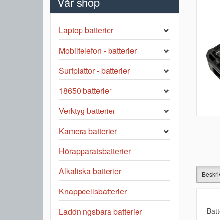
Vår shop
Laptop batterier
Mobiltelefon - batterier
Surfplattor - batterier
18650 batterier
Verktyg batterier
Kamera batterier
Hörapparatsbatterier
Alkaliska batterier
Beskri
Knappcellsbatterier
Batt
Laddningsbara batterier