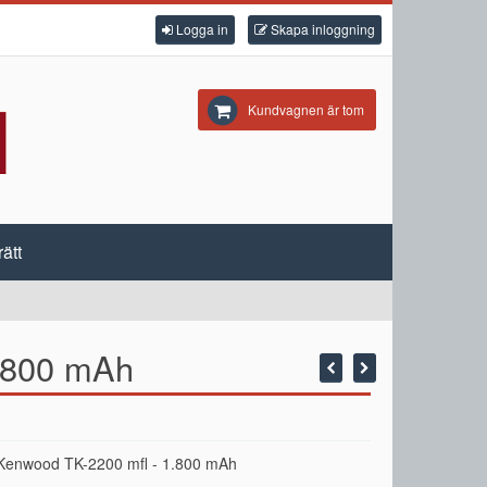
Logga in
Skapa inloggning
Kundvagnen är tom
ätt
1.800 mAh
ll Kenwood TK-2200 mfl - 1.800 mAh