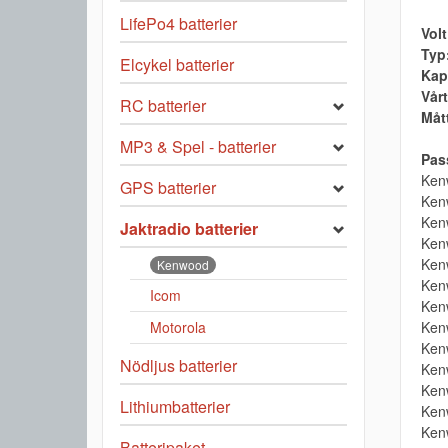
LifePo4 batterier
Volt
Typ
Elcykel batterier
Kap
Vårt
RC batterier
Måt
MP3 & Spel - batterier
Pass
Ken
GPS batterier
Ken
Ken
Jaktradio batterier
Ken
Ken
Kenwood
Ken
Icom
Ken
Ken
Motorola
Ken
Nödljus batterier
Ken
Ken
Lithiumbatterier
Ken
Ken
Batteripaket