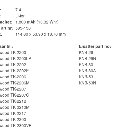
:
7.4
:
Li-ion
acitet:
1.800 mAh (13.32 Whr)
 art nr:
595-156
t:
114.60 x 53.90 x 18.70 mm
ar till:
Ersätter part no:
wood TK-2200
KNB-29
wood TK-2200LP
KNB-29N
wood TK-2202
KNB-30
wood TK-2202E
KNB-30A
wood TK-2206
KNB-53
wood TK-2206M
KNB-53N
wood TK-2207
wood TK-2207G
wood TK-2212
wood TK-2212M
wood TK-2217
wood TK-2300
wood TK-2300VP