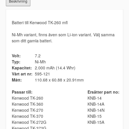
Beskrivning
Batteri till Kenwood TK-260 mfl
Ni-Mh variant, finns även som Li-ion variant. Välj samma
som ditt gamla batteri.
Volt:
7.2
Typ:
Ni-Mh
Kapacitet:
2.000 mAh (14.4 Whr)
Vårt art nr:
595-121
Mått:
110.68 x 60.88 x 20.91mm
Passar till:
Ersätter part no:
Kenwood TK-260
KNB-14
Kenwood TK-360
KNB-14A
Kenwood TK-270
KNB-14N
Kenwood TK-370
KNB-15
Kenwood TK-272G
KNB-15A
Kenwood TK-372G