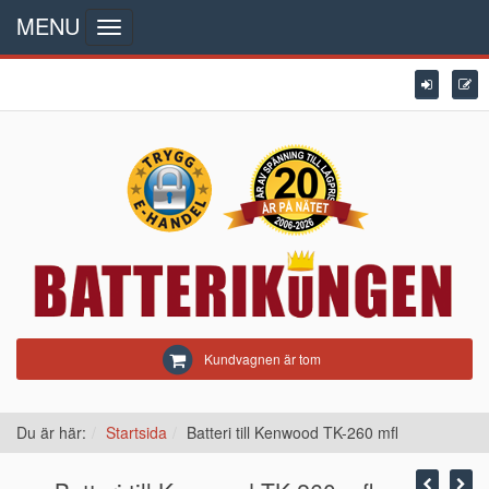
MENU
Toggle
navigation
Kundvagnen är tom
Du är här:
Startsida
Batteri till Kenwood TK-260 mfl