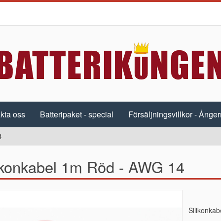
kta oss
Batteripaket - special
Försäljningsvillkor - Ångerr
4
ikonkabel 1m Röd - AWG 14
Silikonka