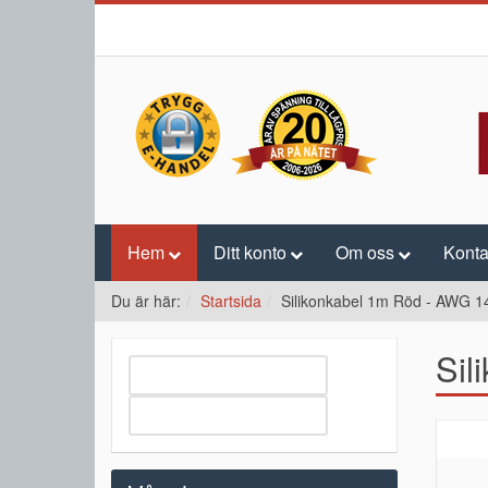
Hem
Ditt konto
Om oss
Konta
Du är här:
Startsida
Silikonkabel 1m Röd - AWG 1
Sil