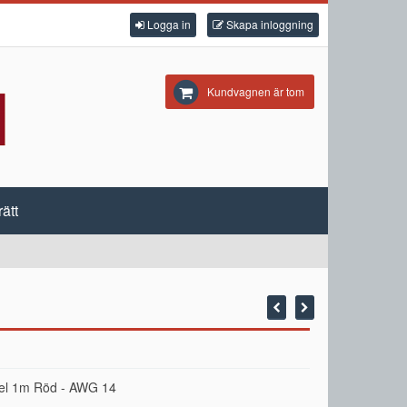
Logga in
Skapa inloggning
Kundvagnen är tom
ätt
bel 1m Röd - AWG 14