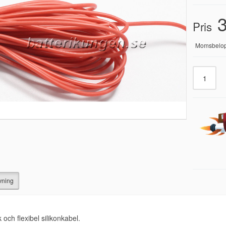
3
Pris
Momsbelo
vning
 och flexibel silikonkabel.