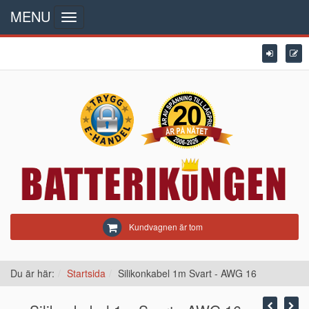
MENU
Toggle
navigation
Kundvagnen är tom
Du är här:
Startsida
Silikonkabel 1m Svart - AWG 16