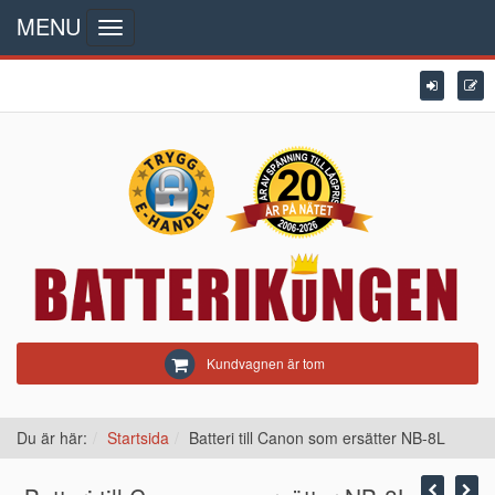
MENU
Toggle
navigation
Kundvagnen är tom
Du är här:
Startsida
Batteri till Canon som ersätter NB-8L