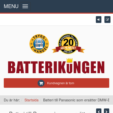
MENU
Toggle
navigation
Kundvagnen är tom
Du är här:
Startsida
Batteri till Panasonic som ersätter DMW-B