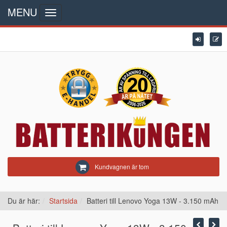
MENU
Toggle
navigation
Kundvagnen är tom
Du är här:
Startsida
Batteri till Lenovo Yoga 13W - 3.150 mAh