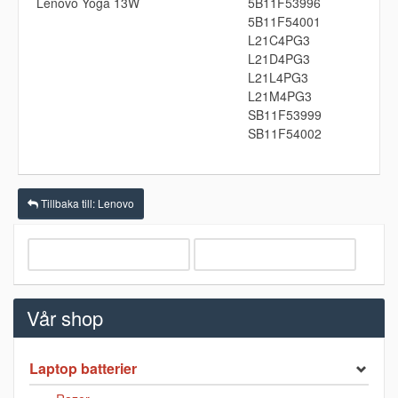
Lenovo Yoga 13W
5B11F53996
5B11F54001
L21C4PG3
L21D4PG3
L21L4PG3
L21M4PG3
SB11F53999
SB11F54002
Tillbaka till: Lenovo
Vår shop
Laptop batterier