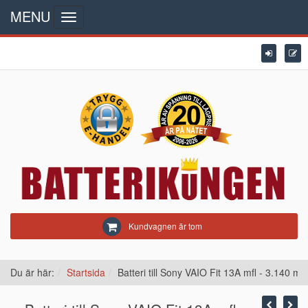
MENU
Toggle
navigation
Kundvagnen är tom
Du är här:
Startsida
Batteri till Sony VAIO Fit 13A mfl - 3.140 m