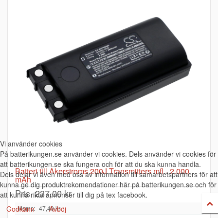
Vi använder cookies
På batterikungen.se använder vi cookies. Dels använder vi cookies för
att batterikungen.se ska fungera och för att du ska kunna handla.
Batteri till Akerstroms 200J Transmitters mfl - 2.000
Dels delar vi även med oss av information till samarbetspartners för att
mAh
kunna ge dig produktrekomendationer här på batterikungen.se och för
Pris
237,00 kr
att kunna rikta annonser till dig på tex facebook.
Godkänn
Avböj
Moms:
47,40 kr