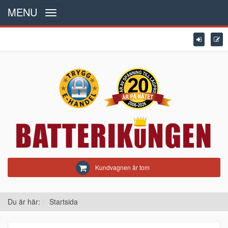
MENU
Toggle
navigation
Kundvagnen är tom
Du är här:
Startsida