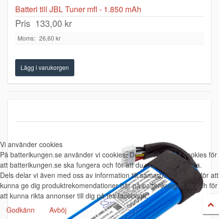
Batteri till JBL Tuner mfl - 1.850 mAh
Pris
133,00 kr
Moms:
26,60 kr
Vi använder cookies
På batterikungen.se använder vi cookies. Dels använder vi cookies för
att batterikungen.se ska fungera och för att du ska kunna handla.
Dels delar vi även med oss av information till samarbetspartners för att
kunna ge dig produktrekomendationer här på batterikungen.se och för
att kunna rikta annonser till dig på tex facebook.
Godkänn
Avböj