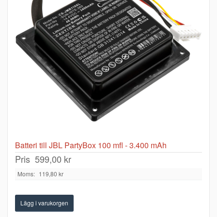
Batteri till JBL PartyBox 100 mfl - 3.400 mAh
Pris
599,00 kr
Moms:
119,80 kr