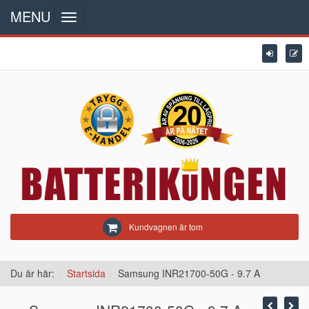
MENU
Toggle
navigation
Kundvagnen är tom
Du är här:
Startsida
Samsung INR21700-50G - 9.7 A