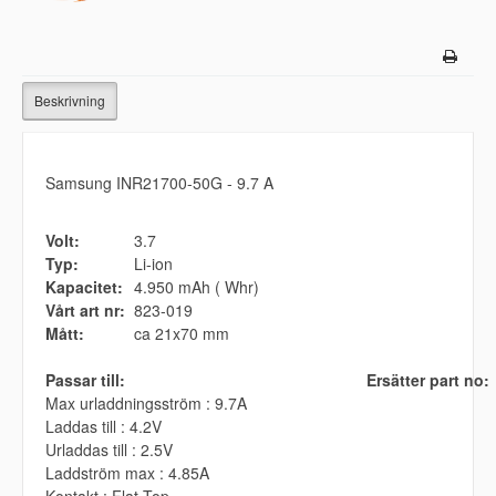
Beskrivning
Samsung INR21700-50G - 9.7 A
Volt:
3.7
Typ:
Li-ion
Kapacitet:
4.950 mAh ( Whr)
Vårt art nr:
823-019
Mått:
ca 21x70 mm
Passar till:
Ersätter part no:
Max urladdningsström : 9.7A
Laddas till : 4.2V
Urladdas till : 2.5V
Laddström max : 4.85A
Kontakt : Flat Top