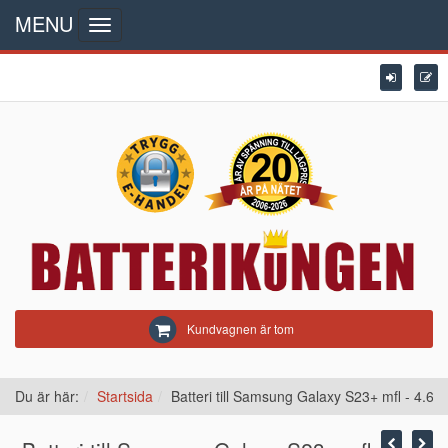
MENU
Toggle
navigation
Kundvagnen är tom
Du är här:
Startsida
Batteri till Samsung Galaxy S23+ mfl - 4.6