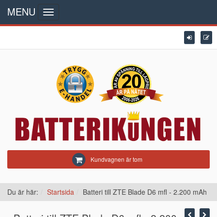
MENU
Toggle
navigation
Kundvagnen är tom
Du är här:
Startsida
Batteri till ZTE Blade D6 mfl - 2.200 mAh