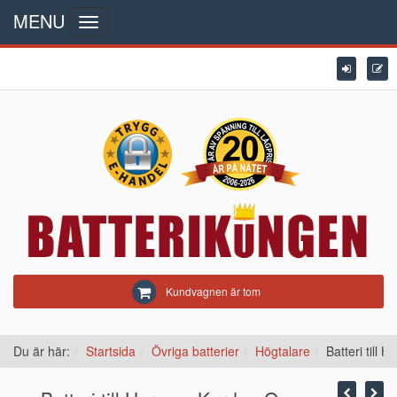
MENU
Toggle
navigation
Kundvagnen är tom
Du är här:
Startsida
Övriga batterier
Högtalare
Batteri till