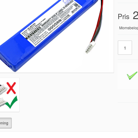
2
Pris
Momsbelo
vning