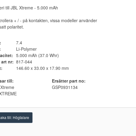
eri till JBL Xtreme - 5.000 mAh
rollera + / - på kontakten, vissa modeller använder
att polaritet.
:
7.4
:
Li-Polymer
acitet:
5.000 mAh (37.0 Whr)
 art nr:
817-044
t:
146.60 x 33.00 x 17.90 mm
ar till:
Ersätter part no:
 Xtreme
GSP0931134
XTREME
aka till: Högtalare