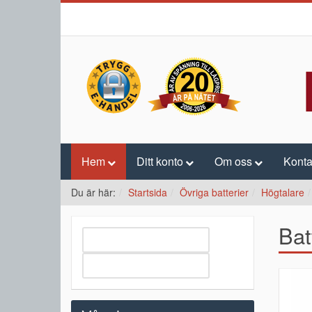
Hem
Ditt konto
Om oss
Konta
Du är här:
Startsida
Övriga batterier
Högtalare
Bat