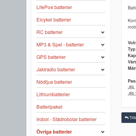
LifePo4 batterier
Batt
Elcykel batterier
Kont
mots
RC batterier
Volt
MP3 & Spel - batterier
Typ
Kap
GPS batterier
Vårt
Måt
Jaktradio batterier
Pass
Nödljus batterier
JBL
JBL
Lithiumbatterier
Batteripaket
Tillb
Irobot - Städrobotar batterier
Övriga batterier