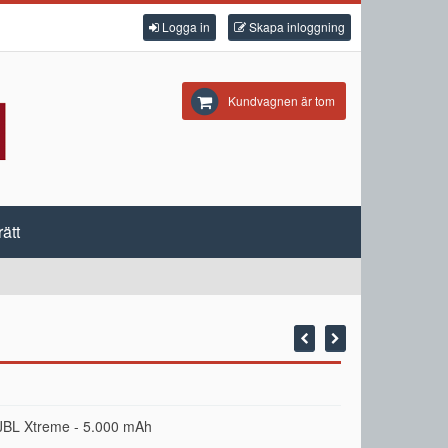
Logga in
Skapa inloggning
Kundvagnen är tom
ätt
ll JBL Xtreme - 5.000 mAh