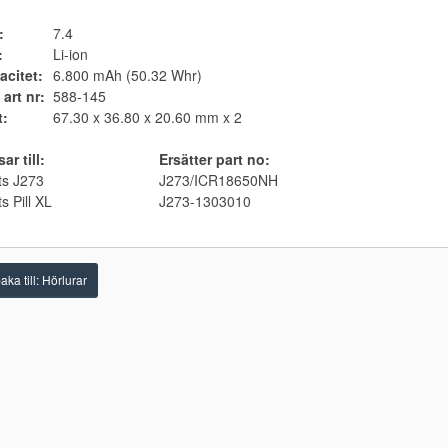
:
7.4
:
Li-ion
acitet:
6.800 mAh (50.32 Whr)
 art nr:
588-145
t:
67.30 x 36.80 x 20.60 mm x 2
ar till:
Ersätter part no:
ts J273
J273/ICR18650NH
s Pill XL
J273-1303010
aka till: Hörlurar