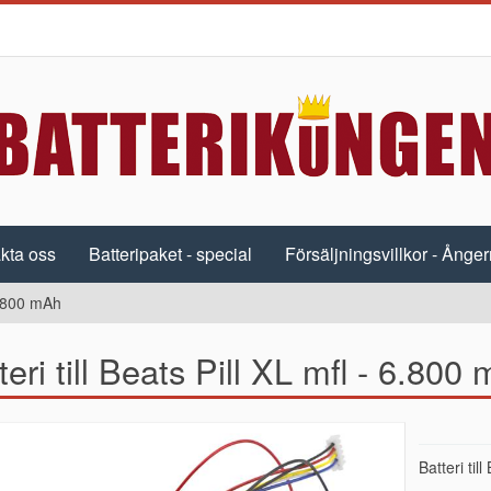
kta oss
Batteripaket - special
Försäljningsvillkor - Ångerr
 6.800 mAh
teri till Beats Pill XL mfl - 6.800
Batteri til