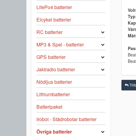
LifePo4 batterier
Volt
Typ
Elcykel batterier
Kap
Vårt
RC batterier
Måt
MP3 & Spel - batterier
Pass
Bea
GPS batterier
Beat
Jaktradio batterier
Nödljus batterier
Tillb
Lithiumbatterier
Batteripaket
Irobot - Städrobotar batterier
Övriga batterier