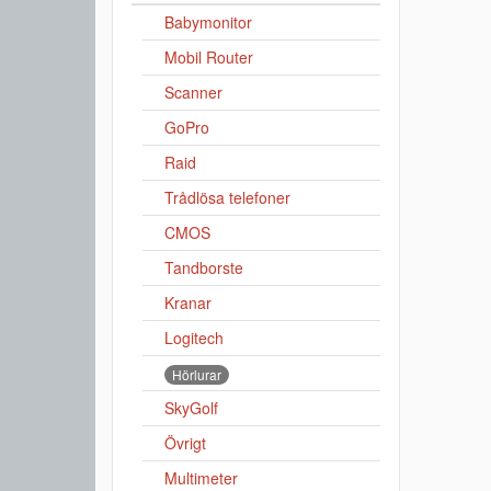
Babymonitor
Mobil Router
Scanner
GoPro
Raid
Trådlösa telefoner
CMOS
Tandborste
Kranar
Logitech
Hörlurar
SkyGolf
Övrigt
Multimeter