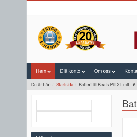
Hem
Ditt konto
Om oss
Konta
Du är här:
Startsida
Batteri till Beats Pill XL mfl -
Bat