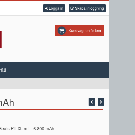
Logga in
Skapa inloggning
Kundvagnen är tom
ätt
 mAh
l Beats Pill XL mfl - 6.800 mAh