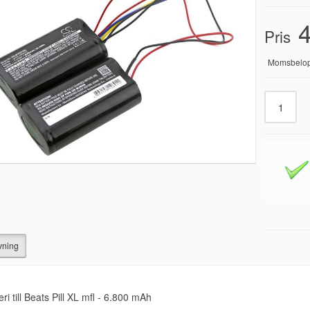
4
Pris
Momsbelo
vning
eri till Beats Pill XL mfl - 6.800 mAh