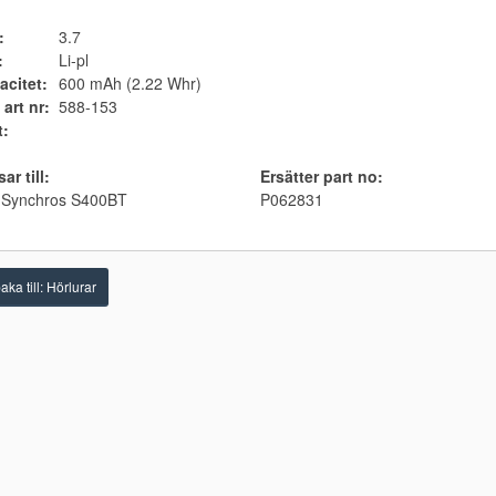
:
3.7
:
Li-pl
acitet:
600 mAh (2.22 Whr)
 art nr:
588-153
t:
ar till:
Ersätter part no:
 Synchros S400BT
P062831
aka till: Hörlurar