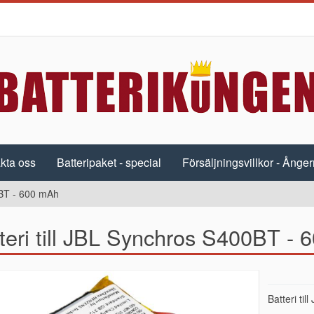
kta oss
Batteripaket - special
Försäljningsvillkor - Ångerr
0BT - 600 mAh
teri till JBL Synchros S400BT -
Batteri ti