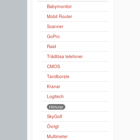
Babymonitor
Mobil Router
Scanner
GoPro
Raid
Trådlösa telefoner
CMOS
Tandborste
Kranar
Logitech
Hörlurar
SkyGolf
Övrigt
Multimeter