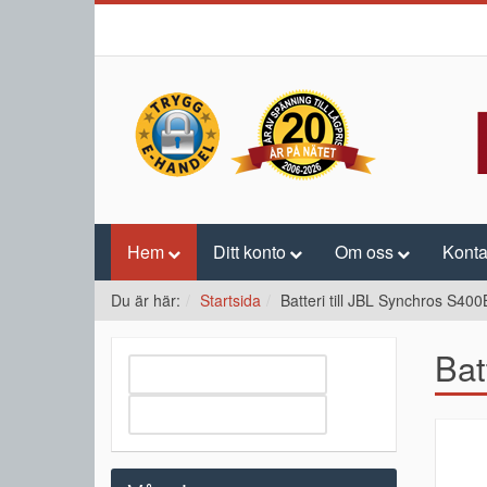
Hem
Ditt konto
Om oss
Konta
Du är här:
Startsida
Batteri till JBL Synchros S40
Bat