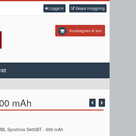
Logga in
Skapa inloggning
Kundvagnen är tom
ätt
 600 mAh
ll JBL Synchros S400BT - 600 mAh