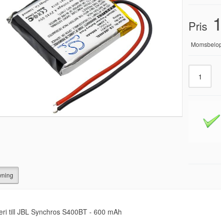
1
Pris
Momsbelo
vning
eri till JBL Synchros S400BT - 600 mAh