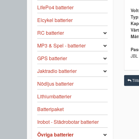
LifePo4 batterier
Volt
Typ
Elcykel batterier
Kap
Vårt
RC batterier
Måt
MP3 & Spel - batterier
Pass
JBL
GPS batterier
Jaktradio batterier
Tillb
Nödljus batterier
Lithiumbatterier
Batteripaket
Irobot - Städrobotar batterier
Övriga batterier