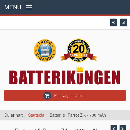
MENU
Toggle
navigation
Kundvagnen är tom
Du är här:
Startsida
Batteri till Parrot Zik - 700 mAh