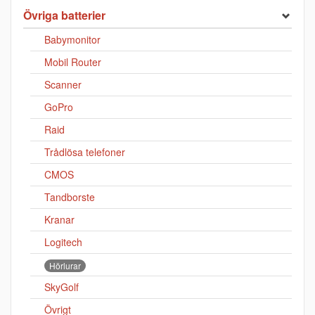
Övriga batterier
Babymonitor
Mobil Router
Scanner
GoPro
Raid
Trådlösa telefoner
CMOS
Tandborste
Kranar
Logitech
Hörlurar
SkyGolf
Övrigt