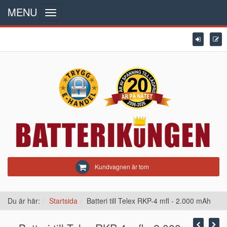
MENU
Toggle
navigation
Kundvagnen är tom
Du är här:
Startsida
Batteri till Telex RKP-4 mfl - 2.000 mAh