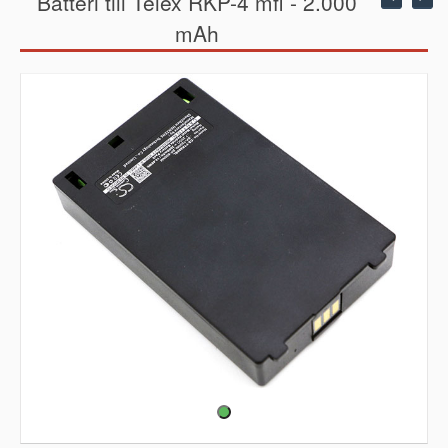
Batteri till Telex RKP-4 mfl - 2.000
mAh