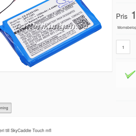
1
Pris
Momsbelo
vning
eri till SkyCaddie Touch mfl