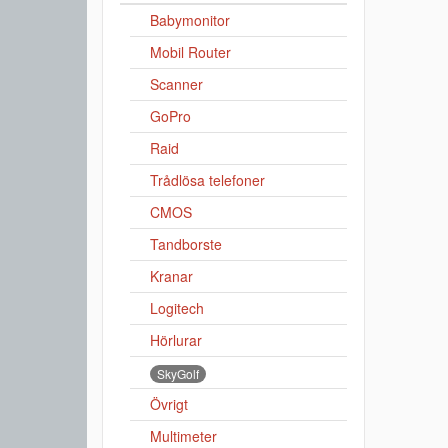
Babymonitor
Mobil Router
Scanner
GoPro
Raid
Trådlösa telefoner
CMOS
Tandborste
Kranar
Logitech
Hörlurar
SkyGolf
Övrigt
Multimeter