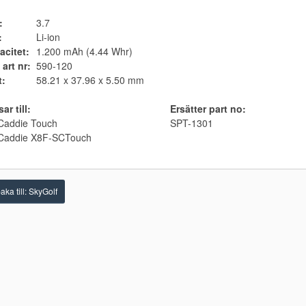
:
3.7
:
Li-ion
acitet:
1.200 mAh (4.44 Whr)
 art nr:
590-120
t:
58.21 x 37.96 x 5.50 mm
ar till:
Ersätter part no:
Caddie Touch
SPT-1301
Caddie X8F-SCTouch
aka till: SkyGolf