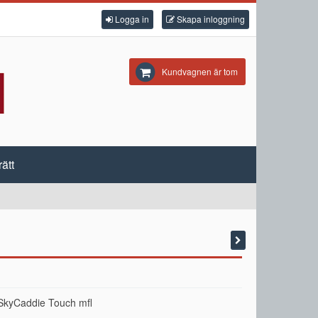
Logga in
Skapa inloggning
Kundvagnen är tom
ätt
ll SkyCaddie Touch mfl