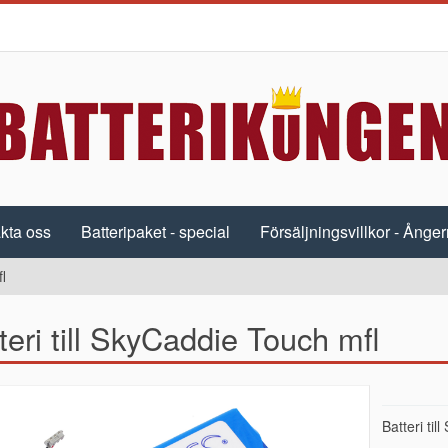
kta oss
Batteripaket - special
Försäljningsvillkor - Ångerr
l
teri till SkyCaddie Touch mfl
Batteri ti