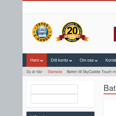
Hem
Ditt konto
Om oss
Konta
Du är här:
Startsida
Batteri till SkyCaddie Touch mf
Bat