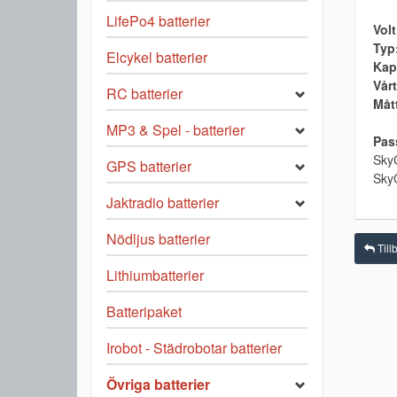
LifePo4 batterier
Volt
Typ
Elcykel batterier
Kap
Vårt
RC batterier
Måt
MP3 & Spel - batterier
Pass
Sky
GPS batterier
Sky
Jaktradio batterier
Nödljus batterier
Tillb
Lithiumbatterier
Batteripaket
Irobot - Städrobotar batterier
Övriga batterier