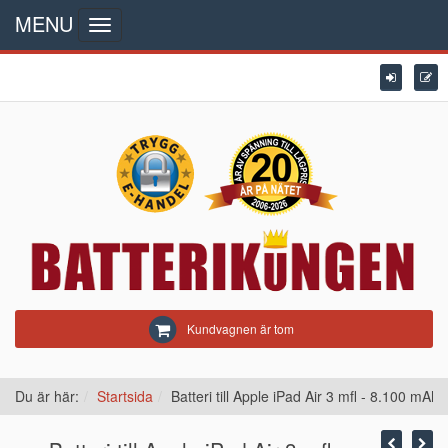
MENU
Toggle
navigation
Kundvagnen är tom
Du är här:
Startsida
Batteri till Apple iPad Air 3 mfl - 8.100 mAh