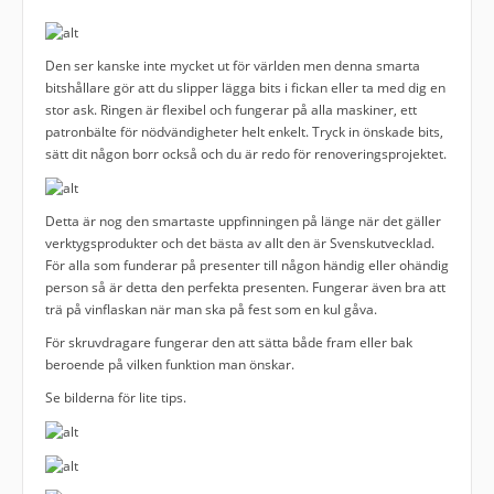
Den ser kanske inte mycket ut för världen men denna smarta
bitshållare gör att du slipper lägga bits i fickan eller ta med dig en
stor ask. Ringen är flexibel och fungerar på alla maskiner, ett
patronbälte för nödvändigheter helt enkelt. Tryck in önskade bits,
sätt dit någon borr också och du är redo för renoveringsprojektet.
Detta är nog den smartaste uppfinningen på länge när det gäller
verktygsprodukter och det bästa av allt den är Svenskutvecklad.
För alla som funderar på presenter till någon händig eller ohändig
person så är detta den perfekta presenten. Fungerar även bra att
trä på vinflaskan när man ska på fest som en kul gåva.
För skruvdragare fungerar den att sätta både fram eller bak
beroende på vilken funktion man önskar.
Se bilderna för lite tips.