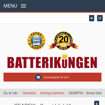
MENU
Toggle
navigation
Kundvagnen är tom
Du är här:
Startsida
Verktyg batterier
GEARFIX - Smart bitshål