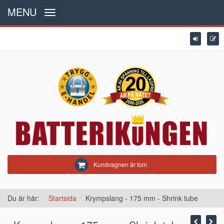
MENU
Toggle
navigation
Kundvagnen är tom
Du är här:
Startsida
Krympslang - 175 mm - Shrink tube