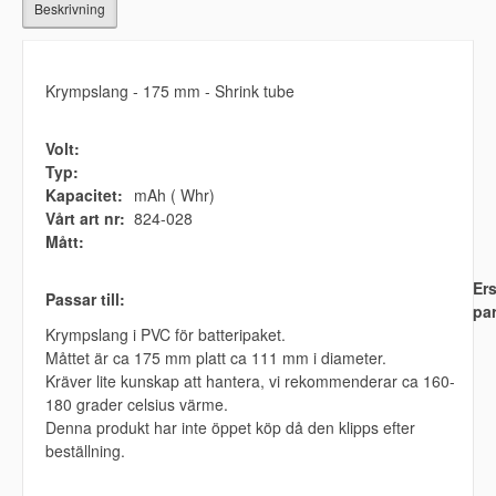
Beskrivning
Krympslang - 175 mm - Shrink tube
Volt:
Typ:
Kapacitet:
mAh ( Whr)
Vårt art nr:
824-028
Mått:
Ers
Passar till:
par
Krympslang i PVC för batteripaket.
Måttet är ca 175 mm platt ca 111 mm i diameter.
Kräver lite kunskap att hantera, vi rekommenderar ca 160-
180 grader celsius värme.
Denna produkt har inte öppet köp då den klipps efter
beställning.