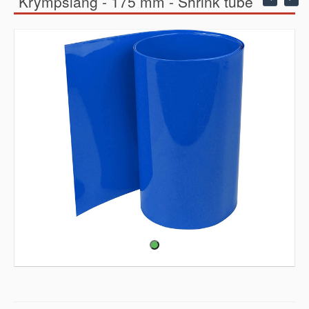
Krympslang - 175 mm - Shrink tube