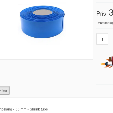
3
Pris
Momsbelo
vning
pslang - 55 mm - Shrink tube