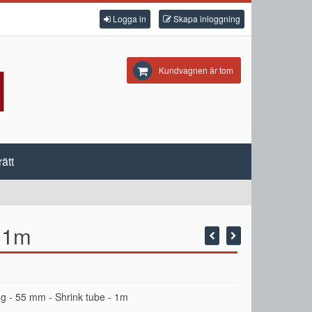
Logga in
Skapa inloggning
Kundvagnen är tom
ätt
- 1m
g - 55 mm - Shrink tube - 1m