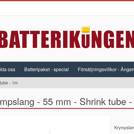
kta oss
Batteripaket - special
Försäljningsvillkor - Ångerr
tube - 1m
mpslang - 55 mm - Shrink tube 
Krympslan