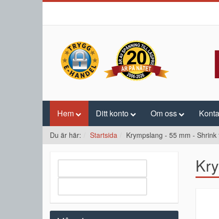
Hem
Ditt konto
Om oss
Konta
Du är här:
Startsida
Krympslang - 55 mm - Shrink 
Kry