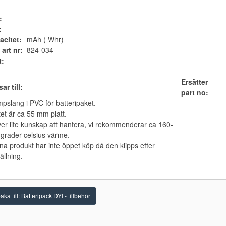
:
:
acitet:
mAh ( Whr)
 art nr:
824-034
t:
Ersätter
ar till:
part no:
pslang i PVC för batteripaket.
et är ca 55 mm platt.
er lite kunskap att hantera, vi rekommenderar ca 160-
grader celsius värme.
a produkt har inte öppet köp då den klipps efter
ällning.
aka till: Batteripack DYI - tillbehör