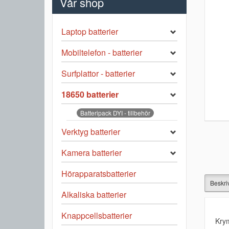
Vår shop
Laptop batterier
Mobiltelefon - batterier
Surfplattor - batterier
18650 batterier
Batteripack DYI - tillbehör
Verktyg batterier
Kamera batterier
Hörapparatsbatterier
Beskri
Alkaliska batterier
Knappcellsbatterier
Krym