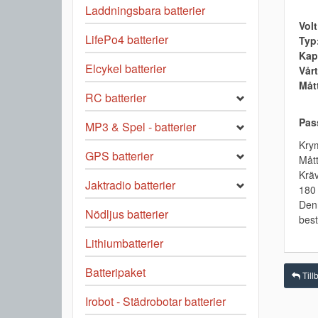
Laddningsbara batterier
Volt
LifePo4 batterier
Typ
Kap
Elcykel batterier
Vårt
Måt
RC batterier
Pass
MP3 & Spel - batterier
Krym
GPS batterier
Mått
Kräv
Jaktradio batterier
180 
Denn
Nödljus batterier
best
Lithiumbatterier
Batteripaket
Tillb
Irobot - Städrobotar batterier