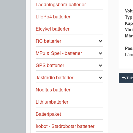
Laddningsbara batterier
Volt
LifePo4 batterier
Typ
Kap
Elcykel batterier
Vårt
Måt
RC batterier
Pass
MP3 & Spel - batterier
Läm
GPS batterier
Jaktradio batterier
Tillb
Nödljus batterier
Lithiumbatterier
Batteripaket
Irobot - Städrobotar batterier