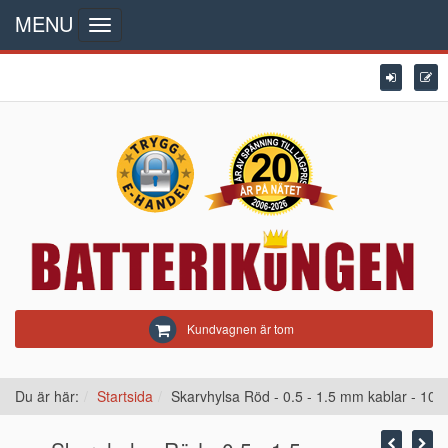
MENU
Toggle
navigation
Kundvagnen är tom
Du är här:
Startsida
Skarvhylsa Röd - 0.5 - 1.5 mm kablar - 10 s