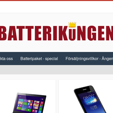
kta oss
Batteripaket - special
Försäljningsvillkor - Ångerr