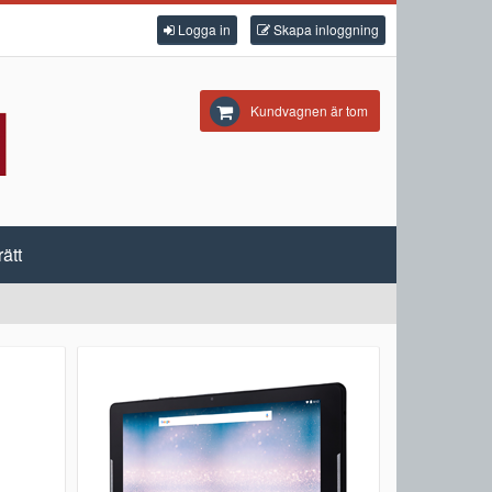
Logga in
Skapa inloggning
Kundvagnen är tom
ätt