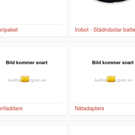
eripaket
Irobot - Städrobotar batte
eriladdare
Nätadapters