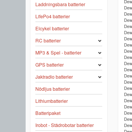
Dew
Laddningsbara batterier
Dew
Dew
LifePo4 batterier
Dew
Dew
Elcykel batterier
Dew
Dew
RC batterier
Dew
Dew
MP3 & Spel - batterier
Dew
Dew
GPS batterier
Dew
Dew
Jaktradio batterier
Dew
Dew
Nödljus batterier
Dew
Dew
Lithiumbatterier
Dew
Batteripaket
Dew
Dew
Irobot - Städrobotar batterier
Dew
Dew