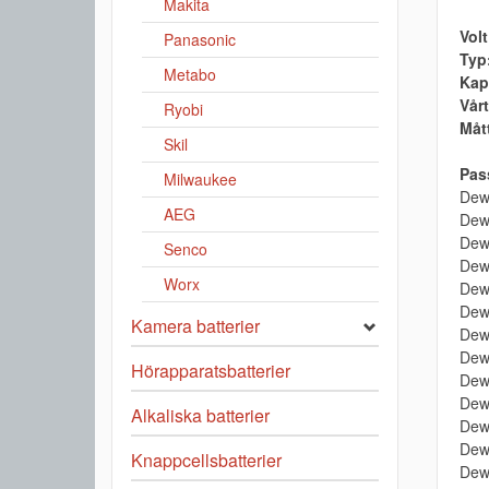
Makita
Volt
Panasonic
Typ
Metabo
Kap
Vårt
Ryobi
Måt
Skil
Pass
Milwaukee
Dew
AEG
Dew
Dew
Senco
Dew
Worx
Dew
Dew
Kamera batterier
Dew
Dew
Hörapparatsbatterier
Dew
Dew
Alkaliska batterier
Dew
Dewa
Knappcellsbatterier
Dew