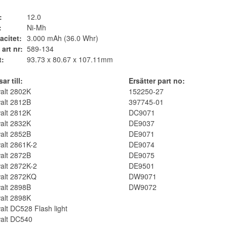
:
12.0
:
Ni-Mh
acitet:
3.000 mAh (36.0 Whr)
 art nr:
589-134
t:
93.73 x 80.67 x 107.11mm
ar till:
Ersätter part no:
alt 2802K
152250-27
alt 2812B
397745-01
alt 2812K
DC9071
alt 2832K
DE9037
alt 2852B
DE9071
alt 2861K-2
DE9074
alt 2872B
DE9075
alt 2872K-2
DE9501
alt 2872KQ
DW9071
alt 2898B
DW9072
alt 2898K
lt DC528 Flash light
alt DC540