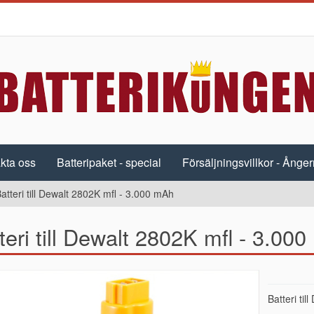
kta oss
Batteripaket - special
Försäljningsvillkor - Ångerr
atteri till Dewalt 2802K mfl - 3.000 mAh
teri till Dewalt 2802K mfl - 3.00
Batteri ti