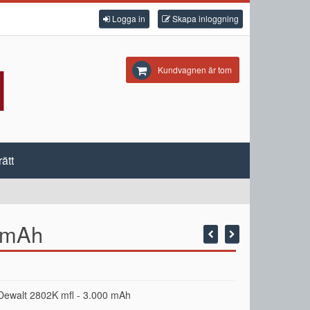
Logga in
Skapa inloggning
Kundvagnen är tom
ätt
0 mAh
ll Dewalt 2802K mfl - 3.000 mAh