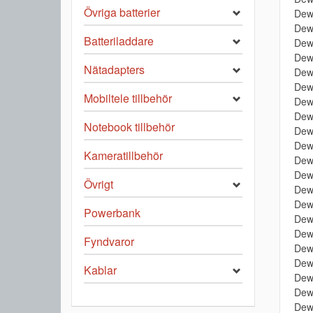
Övriga batterier
Dew
Dew
Batteriladdare
Dew
Dew
Nätadapters
Dew
Dew
Mobiltele tillbehör
Dew
Dew
Notebook tillbehör
Dew
Dew
Kameratillbehör
Dew
Dew
Övrigt
Dew
Dew
Powerbank
Dew
Dew
Fyndvaror
Dew
Dew
Kablar
Dew
Dew
Dew