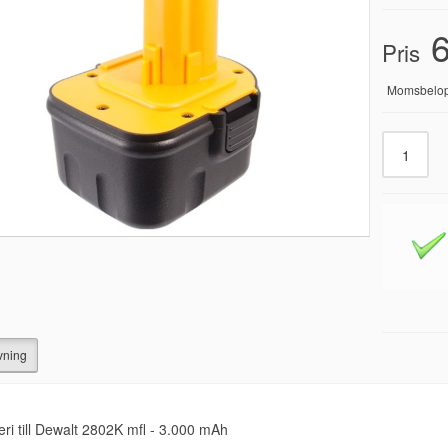
6
Pris
Momsbelo
vning
eri till Dewalt 2802K mfl - 3.000 mAh