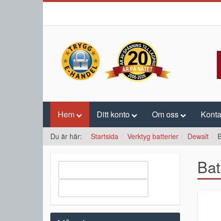
Hem
Ditt konto
Om oss
Konta
Du är här:
Startsida
Verktyg batterier
Dewalt
B
Bat