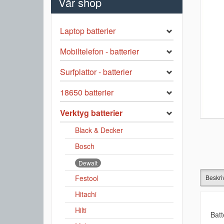
Vår shop
Laptop batterier
Mobiltelefon - batterier
Surfplattor - batterier
18650 batterier
Verktyg batterier
Black & Decker
Bosch
Dewalt
Beskri
Festool
Hitachi
Hilti
Batt