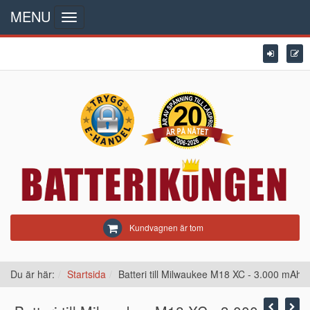
MENU
Toggle
navigation
Kundvagnen är tom
Du är här:
Startsida
Batteri till Milwaukee M18 XC - 3.000 mAh