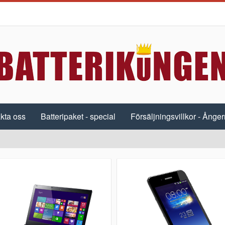
kta oss
Batteripaket - special
Försäljningsvillkor - Ångerr