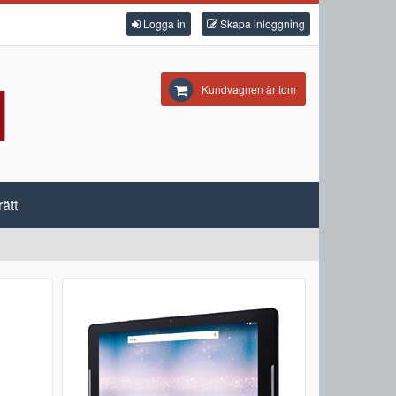
Logga in
Skapa inloggning
Kundvagnen är tom
ätt