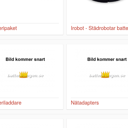
eripaket
Irobot - Städrobotar batte
eriladdare
Nätadapters